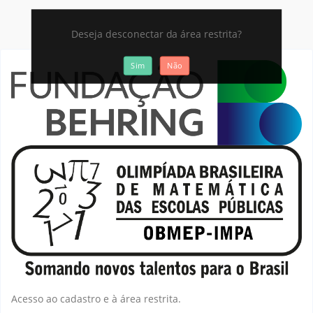
Deseja desconectar da área restrita?
Sim
Não
Acesso ao cadastro e à área restrita.